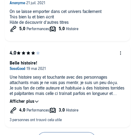
On se laisse emporter dans cet univers facilement
Très bien lu et bien écrit
Hâte de découvrir d’autres titres
Belle histoire!
Une histoire sexy et touchante avec des personnages
attachants mais je ne vais pas mentir, je suis un peu déçu.
Je suis fan de cette auteure et habituée à des histoires torrides
et palpitantes mais celle ci traînait parfois en longueur et
d'autres fois, était trop peu détaillée.
Néanmoins, l'humour et la force de caractère des personnages
reste la marque de fabrique de Vi Keeland et ça c'est
rafraîchissant.
Le personnage de Layla manquait parfois de "passion",
contrairement à Grayson qui nous donne envie de se battre
pour ce que l'on souhaite obtenir.