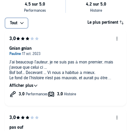
Un homme que mon cœur méprisait... sans que mon corps n'ait
reçu l'information, apparemment.
Un homme charismatique, sûr de lui et follement sexy.
Le plus pertinent
Tout
Tour de force, j'ai réussi à effectuer ma présentation sans prêter
attention à son regard intense.
Gnian gnian
En revanche, j'ai échoué lamentablement à ignorer les propos
salaces murmurés à mon oreille, juste après.
J'ai beaucoup l'auteur, je ne suis pas à mon premier, mais
j'avoue que celui ci ...
Bof bof... Décevant ... Vi nous a habitué à mieux.
Mais enfin, il était hors de question que je lui donne une autre
Le fond de l'histoire n'est pas mauvais, et aurait pu être
chance, surtout maintenant qu'il était l'un de nos clients... n'est-ce
beaucoup plus attrayant...
pas ?
Je ne sais pas si ce sont les voix qui manquent d'intensité ou
©2021 Vi Keeland (P)2021 Audible Studios
l'écriture mais je reste du ma fin.
pas ouf