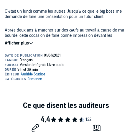
C'était un lundi comme les autres. Jusqu'à ce que le big boss me
demande de faire une présentation pour un futur client.
Après deux ans à marcher sur des œufs au travail à cause de ma
bourde, cette occasion de faire bonne impression devant les
associés était une chance à saisir. Ou du moins, je le croyais...
Jusqu'à ce que, en entrant dans la salle de réunion, je heurte de
plein fouet l'homme que je devais tenter de convaincre. Mon café
s'est renversé, mes dossiers ont dégringolé sur le sol et j'ai failli
perdre l'équilibre.
Et encore, ce n'était pas le pire.
Parce que l'homme somptueux baissé devant moi, qui me regardait
comme s'il voulait me dévorer vivante, n'était autre que mon ex,
Gray Westbrook.
Un homme que j'avais enfin réussi à laisser derrière moi.