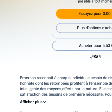
possible à tout mome
Essayez pour 0,00 
Plus d'options d'ach
Acheter pour 5,53 
Emerson reconnaît à chaque individu le besoin de rich
honnête dont les retombées profitent à l'ensemble de la
intelligente des moyens offerts par la nature. Elle 
satisfaction des besoins de première nécessité. Pour 
manuel, intellectuel, artistique ou autre, il s'agit de 
mieux les outils et les moyens à notre disposition 
Selon Emerson, si l'individu souhaite avoir le choix 