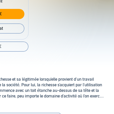
nt
€
at
€
esse et sa légitimée lorsqu'elle provient d'un travail
 société. Pour lui, la richesse s'acquiert par l'utilisation
commence avec un toit étanche au-dessus de sa tête et la
ce faire, peu importe le domaine d'activité où l'on exerce,
tirer parti de ses talents et de ses habiletés en exploitant au
dans notre sphère de compétence.
de sa destinée, il doit accorder ses désirs aux moyens dont