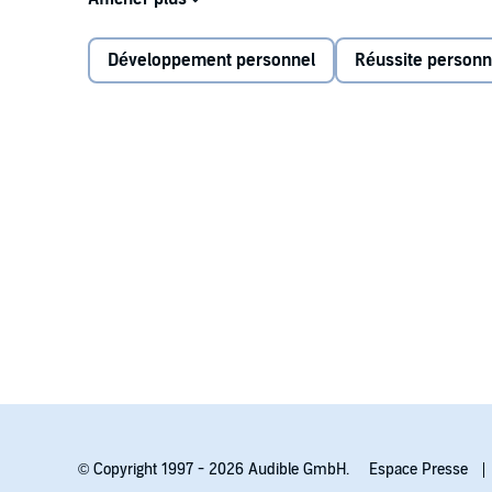
invitan a dejar de sobrevivir y empezar a vivir en e
honestidad para observar nuestros pensamientos y n
Développement personnel
Réussite personn
placer de vivir libres.
©2020 Editorial Planeta, S. A., Diana (P)2020 Editori
© Copyright 1997 - 2026 Audible GmbH.
Espace Presse