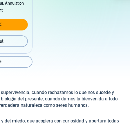
ai. Annulation
nt
€
at
 €
la supervivencia, cuando rechazamos lo que nos sucede y
a biología del presente, cuando damos la bienvenida a todo
a verdadera naturaleza como seres humanos.
 y del miedo, que acogiera con curiosidad y apertura todas
 las más complicadas? Sergi Torres y David del Rosario nos