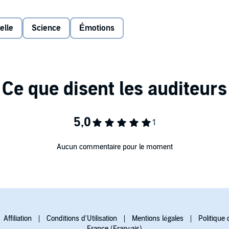
ste audiolibro narrado por ellos, demostrándonos que la
uestro organismo encierra las claves para disfrutar del
elle
Science
Émotions
al Planeta, S. A., Diana
Aucun commentaire pour le moment
Affiliation
Conditions d'Utilisation
Mentions légales
Politique 
France (Français)