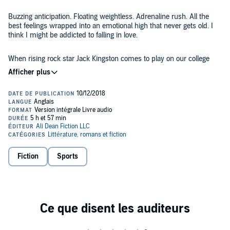
Buzzing anticipation. Floating weightless. Adrenaline rush. All the
best feelings wrapped into an emotional high that never gets old. I
think I might be addicted to falling in love.
When rising rock star Jack Kingston comes to play on our college
campus, I think he’ll be just another fix. Instead, he flips everything
around and makes me question who I am, what I want, and why I
do what I do. After he leaves, everything changes.
Pushing myself in the pool, struggling to keep up with my twin
sister, it’s what keeps me from losing myself entirely. Swimming
isn’t my passion. It’s my source of stability. When I find the courage
to finally start pushing my boundaries, I discover success in ways I
never imagined, both in and out of the water.
Fiction
Sports
When Jack resurfaces, I'm forced to decide between facing my fears
or letting them spiral out of control as my past catches up with
me...threatening to pull me back under. It's time to sink or swim.
©2018 Ali Dean (P)2018 Ali Dean