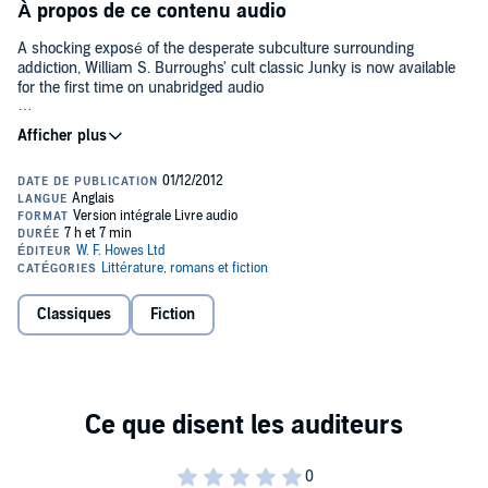
À propos de ce contenu audio
A shocking exposé of the desperate subculture surrounding
addiction, William S. Burroughs' cult classic Junky is now available
for the first time on unabridged audio
Burroughs’ first novel, a largely autobiographical account of the
constant cycle of drug dependency, cures and relapses, remains the
most unflinching, unsentimental account of addiction ever written.
Through time spent kicking and time spent dealing, through junk
sickness and a sanatorium, Junky is a field report from the
American post-war drug underground. It has influenced generations
of writers with its raw, sparse and unapologetic tone.©2003 Est. of
William S. Burroughs (P)2012 Recorded Books LLC
Classiques
Fiction