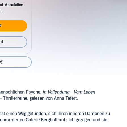
ai. Annulation
nt
€
at
 €
 menschlichen Psyche.
In Vollendung - Vom Leben
- Thrillerreihe, gelesen von Anna Tefert.
 Kunst einen Weg gefunden, sich ihren inneren Dämonen zu
enommierten Galerie Berghoff auf sich gezogen und sie
 nur wenige Tage nach der Vernissage erschüttert eine