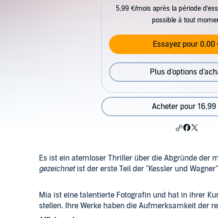
5,99 €/mois après la période d’ess
possible à tout mome
Essayez pour 0,00 
Plus d'options d'ach
Acheter pour 16,99
Es ist ein atemloser Thriller über die Abgründe der
gezeichnet
ist der erste Teil der "Kessler und Wagner"
Mia ist eine talentierte Fotografin und hat in ihrer
stellen. Ihre Werke haben die Aufmerksamkeit der r
bekommt die Chance, ihre Bilder auszustellen. Doch