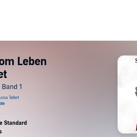
Vom Leben
et
 Band 1
de Standard
s