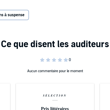
erstörende Weise inszeniert, die Mias Kunstwerke
ans à suspense
f ins Visier der Ermittler Kessler und Wagner. Der Täter
eine Bewunderung, doch diese verhängnisvolle Verbindung
se aus Mias Vergangenheit ans Licht, und es wird
ahrheit lauert. Ein atemloser Thriller über die Abgründe
er Kessler und Wagner.
- BuchBar
Aucun commentaire pour le moment
SÉLECTION
Prix littéraires