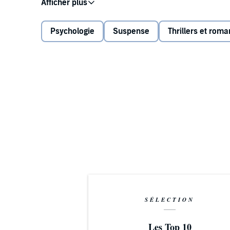
brutale Mordserie die Stadt. Die Opfer werden auf v
widerspiegeln.
Psychologie
Suspense
Thrillers et rom
Schon bald geraten Mia und der Galerist Marc Berghof
tritt persönlich mit Mia in Kontakt und offenbart s
stürzt Mias Geist in eine gefährliche Abwärtsspirale.
Im Laufe der Ermittlungen kommen dunkle Geheimnis
immer klarer, dass hinter den Morden eine düstere W
der menschlichen Psyche. Der erste Fall der Ermittl
©2024 Anna Tefert - BuchBar (P)2024 Anna Tefert 
SÉLECTION
Les Top 10