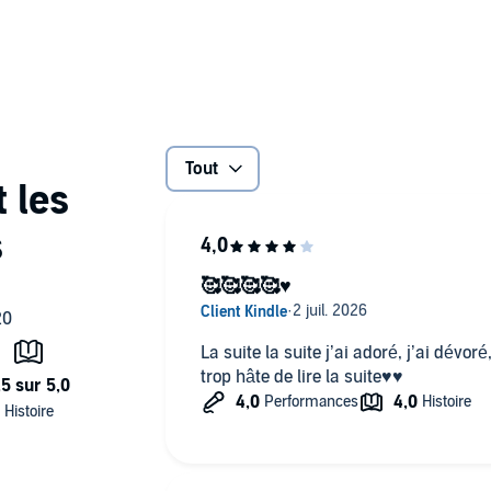
les Métas Ghost ; mais pour devenir un "fantôme", le jeune
Tout
🥰🥰🥰🥰♥️
La suite la suite j’ai adoré, j’ai dévoré,
trop hâte de lire la suite♥️♥️