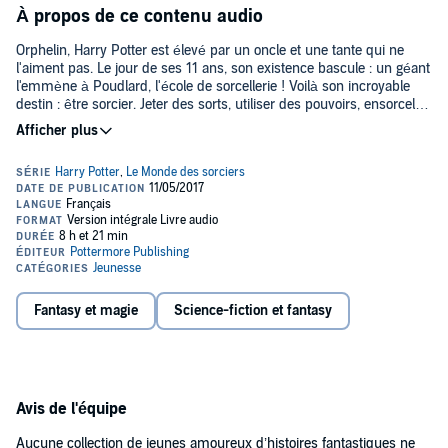
À propos de ce contenu audio
Orphelin, Harry Potter est élevé par un oncle et une tante qui ne
l'aiment pas. Le jour de ses 11 ans, son existence bascule : un géant
l'emmène à Poudlard, l'école de sorcellerie ! Voilà son incroyable
destin : être sorcier. Jeter des sorts, utiliser des pouvoirs, ensorceler
les trolls... À la maison Gryffondor, il rencontre Ron et Hermione,
s'initie au Quidditch, un sport pratiqué sur un balai. La vie est
excitante, mais Voldemort, Celui-Dont-On-Ne-Doit-Pas-Prononcer-
Le-Nom, refait surface.
Initiation ou plaisir renouvelé, plongez dans le 1er tome du célèbre
chef d'œuvre de J.K. Rowling ! Guidé par une voix envoutante,
revivez le début de la série Harry Potter avec ce livre audio à
télécharger.©1997 J.K. Rowling (P)2000 Éditions Gallimard Jeunesse
Fantasy et magie
Science-fiction et fantasy
Avis de l'équipe
Aucune collection de jeunes amoureux d’histoires fantastiques ne