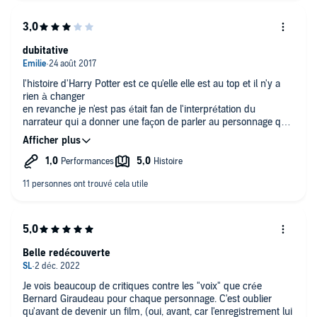
dubitative
l'histoire d'Harry Potter est ce qu'elle elle est au top et il n'y a
rien à changer
en revanche je n'est pas était fan de l'interprétation du
narrateur qui a donner une façon de parler au personnage que
je n'est pas du tout apprécié on dirait qu'il sont tous débile
(surtout Agrid et Ron) ce qui enlève je trouve beaucoup de
charme à l'histoire.
Belle redécouverte
Je vois beaucoup de critiques contre les "voix" que crée
Bernard Giraudeau pour chaque personnage. C'est oublier
qu'avant de devenir un film, (oui, avant, car l'enregistrement lui