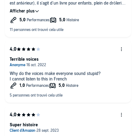
est antérieur), il s'agit d'un livre pour enfants, plein de drôlerie
et d'action. Il ne faut pas chercher à y retrouver un film, mais
une *autre interprétation* d'un livre, par un acteur de talent.
Et quand on lit un livre à un enfant (même un grand enfant,
Car on a le droit d'être restés un peu gamins), c'est plus
amusant avec des voix.
Bernard Giraudeau, que je ne connaissais pas sous cet angle, y
met un travail et un talent formidables. C'est un beau souvenir
qu'il laisse là.
Terrible voices
Why do the voices make everyone sound stupid?
I cannot listen to this in French
Super histoire