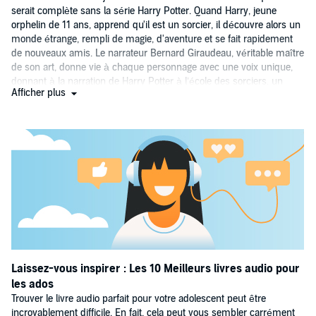
serait complète sans la série Harry Potter. Quand Harry, jeune
orphelin de 11 ans, apprend qu'il est un sorcier, il découvre alors un
monde étrange, rempli de magie, d'aventure et se fait rapidement
de nouveaux amis. Le narrateur Bernard Giraudeau, véritable maître
de son art, donne vie à chaque personnage avec une voix unique,
donnant à la narration de Harry Potter à l’école des sorciers, un
Afficher plus
véritable aspect magique pour les jeunes auditeurs. L’imagination
de ce monde fantastique par son auteur J.K. Rowling, a touché le
cœur de millions de personnes avec ses histoires d'aventure, de
magie et de batailles fondamentales entre le bien et le mal.
Laissez-vous inspirer : Les 10 Meilleurs livres audio pour
les ados
Trouver le livre audio parfait pour votre adolescent peut être
incroyablement difficile. En fait, cela peut vous sembler carrément