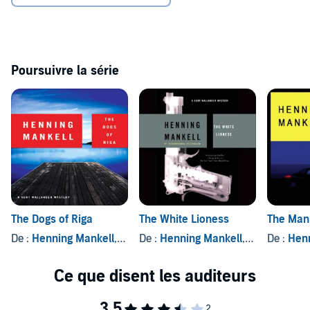
Poursuivre la série
The Dogs of Riga
The White Lioness
The Man
De :
Henning Mankell
, et autres
De :
Henning Mankell
, et autres
De :
Henn