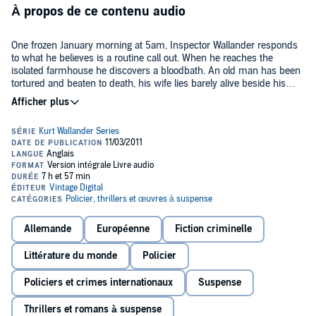
À propos de ce contenu audio
One frozen January morning at 5am, Inspector Wallander responds
to what he believes is a routine call out. When he reaches the
isolated farmhouse he discovers a bloodbath. An old man has been
tortured and beaten to death, his wife lies barely alive beside his
shattered body, both victims of a violence beyond reason.
Wallander's life is a shambles. His wife has left him, his daughter
refuses to speak to him, and even his ageing father barely tolerates
him. He works tirelessly, eats badly, and drinks his nights away in a
lonely, neglected flat. But now Wallander must forget his troubles
and throw himself into a battle against time.
Allemande
Européenne
Fiction criminelle
Littérature du monde
Policier
Policiers et crimes internationaux
Suspense
Thrillers et romans à suspense