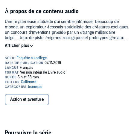
À propos de ce contenu audio
Une mystérieuse statuette qui semble intéresser beaucoup de
monde, un explorateur écossais spécialiste des créatures exotiques,
un concours d’inventions présidé par un étrange milliardaire
belge… Jeux de piste, énigmes zoologiques et prototypes géniaux…
Que de défis pour l’extravagante intelligence du fantastique P. P.
Cul-Vert ! Et que de dangers en perspective pour ses deux gardes
du corps, Rémi et Mathilde ! Cette Intégrale 2 inclus : Sur la piste de
la salamandre - P.P. Cul-Vert et le mystère du Loch Ness - Le club
des inventeurs©2013 Editions Gallimard Jeunesse (P)2019 Editions
Gallimard Jeunesse
Action et aventure
Poursuivre la série