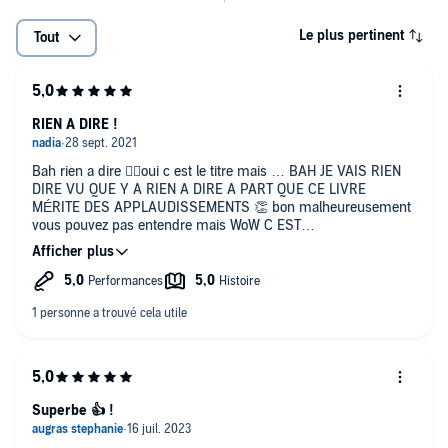
Le plus pertinent
Tout
RIEN A DIRE !
Bah rien a dire 👆🏻oui c est le titre mais … BAH JE VAIS RIEN
DIRE VU QUE Y A RIEN A DIRE A PART QUE CE LIVRE
MÉRITE DES APPLAUDISSEMENTS 👏 bon malheureusement
vous pouvez pas entendre mais WoW C EST
INCROOOOOOOYABLE Bon j etais pas cense dire des chose
me je me suis emporté deso 😅
Superbe 👍 !