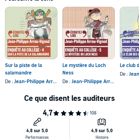
Sur la piste de la
Le mystère du Loch
Le club 
salamandre
Ness
De :
Jean-P
De :
Jean-Philippe Arrou-Vignod
De :
Jean-Philippe Arrou-Vignod