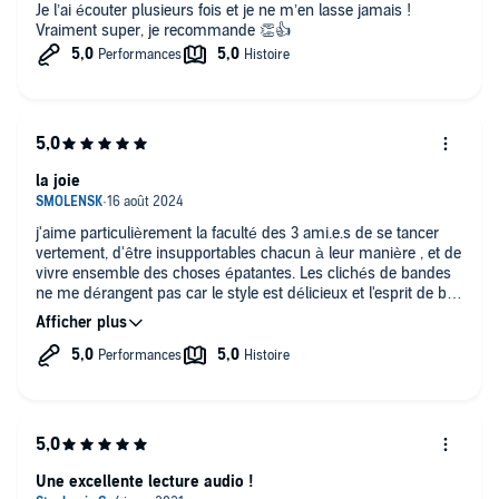
Je l’ai écouter plusieurs fois et je ne m’en lasse jamais !
Vraiment super, je recommande 👏👍
la joie
j'aime particulièrement la faculté des 3 ami.e.s de se tancer
vertement, d'être insupportables chacun à leur manière , et de
vivre ensemble des choses épatantes. Les clichés de bandes
ne me dérangent pas car le style est délicieux et l'esprit de bon
aloi. Si je pouvais avoir un égo aussi surdimensionné que P.P. !
bravo encore et toujours à l'auteur et au comédien !!!
Une excellente lecture audio !