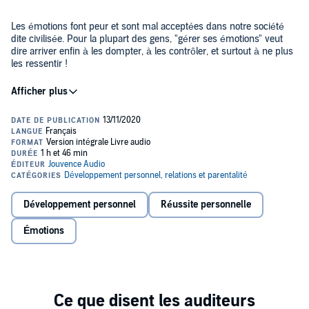
Les émotions font peur et sont mal acceptées dans notre société
dite civilisée. Pour la plupart des gens, "gérer ses émotions" veut
dire arriver enfin à les dompter, à les contrôler, et surtout à ne plus
les ressentir !
Or, c'est lorsqu'on réprime et qu'on nie ses émotions que celles-ci
prennent le pouvoir et exercent un contrôle négatif sur nos vies. La
violence et l'intolérance viennent des peurs niées et d'une
frustration non identifiée, la dépression d'une incapacité à exprimer
ses colères, l'angoisse d'un refoulement émotionnel trop important.
Les émotions ne surgissent pas dans nos vies sans raison. Chaque
émotion a une fonction, une information utile à nous transmettre
sur notre vécu. Il faut savoir les accueillir et tenir compte du
message qu'elles véhiculent.
Développement personnel
Réussite personnelle
Émotions
Émotions, mode d'emploi
vous propose d'apprendre comment
utiliser de façon positive vos émotions et d’en faire de puissantes
alliées pour piloter votre vie.
©2008 Éditions Jouvence (P)2020 Hardigan