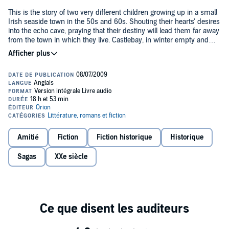
This is the story of two very different children growing up in a small
Irish seaside town in the 50s and 60s. Shouting their hearts' desires
into the echo cave, praying that their destiny will lead them far away
from the town in which they live. Castlebay, in winter empty and
grey with wind and sea spray, becomes all bustle and colour in the
gaudy days of summer. The paths of these two characters are
destined to criss-cross in a quite unforeseen way, and eventually
both roads will lead back to Castlebay. The end of this long drama of
ambition, betrayal and love is played out in the seaside town where
it began, against a backdrop of whispered family gossip and the
tangled skein of past friendships.
Read by Kate Binchy
Amitié
Fiction
Fiction historique
Historique
(p) 1985 Audible Ltd©1985 Maeve Binchy
Sagas
XXe siècle