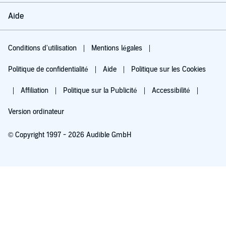
Aide
Conditions d'utilisation
Mentions légales
Politique de confidentialité
Aide
Politique sur les Cookies
Affiliation
Politique sur la Publicité
Accessibilité
Version ordinateur
© Copyright 1997 - 2026 Audible GmbH
Essayez pour 0,00 €
Renouvellement automatique à 5,99 €/mois après 30 jours. Annulation possible
chaque mois.