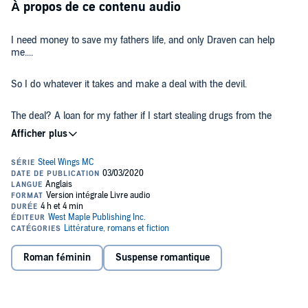
À propos de ce contenu audio
I need money to save my fathers life, and only Draven can help
me....
So I do whatever it takes and make a deal with the devil.
The deal? A loan for my father if I start stealing drugs from the
pharmacy for the club.
I didn't want my life to come to this, but I didn't want to lose my
father.
This will bring danger to my doorstep. Will Draven keep me safe?
©2020 West Maple Publishing, Inc. (P)2020 West Maple Publishing,
Inc.
Roman féminin
Suspense romantique