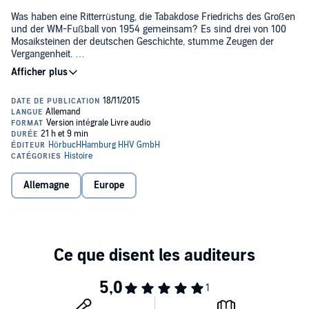
Was haben eine Ritterrüstung, die Tabakdose Friedrichs des Großen
und der WM-Fußball von 1954 gemeinsam? Es sind drei von 100
Mosaiksteinen der deutschen Geschichte, stumme Zeugen der
Vergangenheit.
Hermann Schäfer, einer der führenden Vertreter der deutschen
Museumsszene, fügt sie in dieser Sammlung zusammen.
Anschaulich und gut verständlich dokumentiert er die Geschichte
der Objekte und macht zugleich auch ihre erstaunliche Umdeutung
im Dienst politischer Interessen und gesellschaftlicher Umbrüche
deutlich. Durch ausgefeiltes Sounddesign und mit Hilfe der
Sprecher Stefan Wilkening und Katja Bürkle wird der Hörer in
verschiedene Klangsituationen und damit auch akustisch in die
Vergangenheit versetzt. So werden die Objekte lebendig und es
Allemagne
Europe
entsteht ein akustisches Panorama, von den vorgeschichtlichen
Anfängen bis in die jüngste Geschichte.
In deiner Audible-Bibliothek findest du für dieses Hörerlebnis eine
PDF-Datei mit zusätzlichem Material.©2015 Piper Verlag GmbH,
München (P)2015 Hörbuch Hamburg HHV GmbH, Hamburg