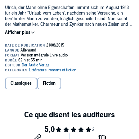
Ulrich, der Mann ohne Eigenschaften, nimmt sich im August 1913
für ein Jahr "Urlaub vom Leben", nachdem seine Versuche, ein
berühmter Mann zu werden, kläglich gescheitert sind. Nun sucht
der Mathematiker, Charmeur und Zyniker nach neuen Zielen und
Sinn. Er wird Sekretär bei den Planungen des 70. Thronjubiläums
des österreichischen Kaisers Franz Joseph I., das immer
größenwahnsinnigere Ausmaße annimmt.
In seinem Jahrhundertwerk entfaltet Musil ein buntes
Weltpanorama. Er beschreibt darin die Konflikte und
Herausforderungen des modernen Lebens und nimmt den
Zusammenbruch der K.-u.-k.-Monarchie literarisch
vorweg.©Gemeinfrei (P)2015 DAV
Classiques
Fiction