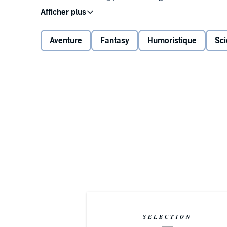
©2020 Charles Stross (P)2020 Hachette Audio UK
Aventure
Fantasy
Humoristique
Sci
SÉLECTION