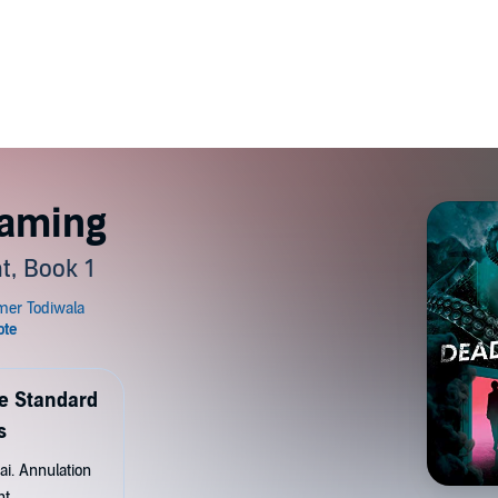
eaming
, Book 1
de Standard
s
ai. Annulation
nt