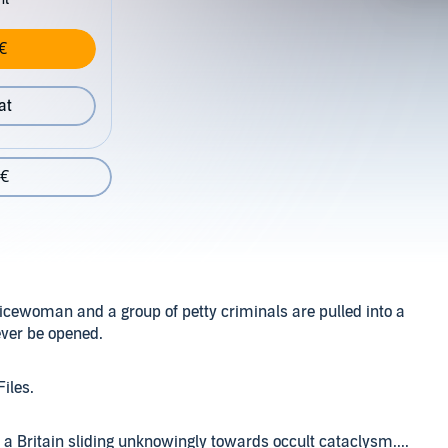
€
at
 €
cewoman and a group of petty criminals are pulled into a
never be opened.
iles.
 a Britain sliding unknowingly towards occult cataclysm....