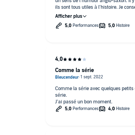
un sens de l’humour anglo-saxon. Il
ils sont tous utiles à l’histoire. Je co
connaissent pas Terry Pratchett de li
disque monde.
Comme la série
Comme la série avec quelques petits d
série.
J’ai passé un bon moment.