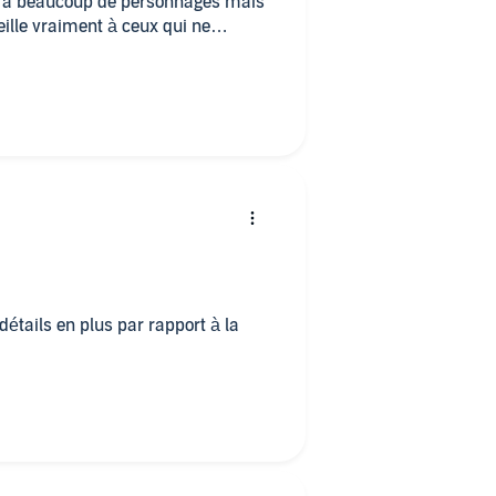
 y a beaucoup de personnages mais
nseille vraiment à ceux qui ne
re ou d’écouter les annales du
étails en plus par rapport à la