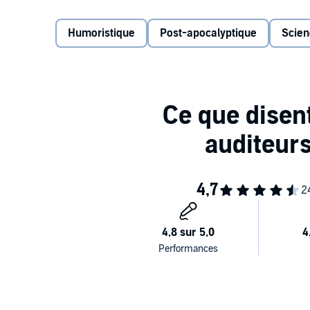
Lu par Stéphane Ronchewski, la voix de Rampa dans
Humoristique
Post-apocalyptique
Scien
©2020 Audiolib (P)2020 Audiolib