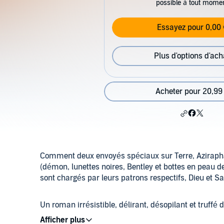
possible à tout mome
Essayez pour 0,00 
Plus d'options d'ach
Acheter pour 20,99
Comment deux envoyés spéciaux sur Terre, Aziraphal
(démon, lunettes noires, Bentley et bottes en peau de
sont chargés par leurs patrons respectifs, Dieu et S
Un roman irrésistible, délirant, désopilant et truffé
B, qui a inspiré la série Amazon Prime,
Good Omens