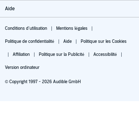
Aide
Conditions d'utilisation
Mentions légales
Politique de confidentialité
Aide
Politique sur les Cookies
Affiliation
Politique sur la Publicité
Accessibilité
Version ordinateur
© Copyright 1997 - 2026 Audible GmbH
Essayez pour 0,00 €
Renouvellement automatique à 5,99 €/mois après 30 jours. Annulation possible
chaque mois.