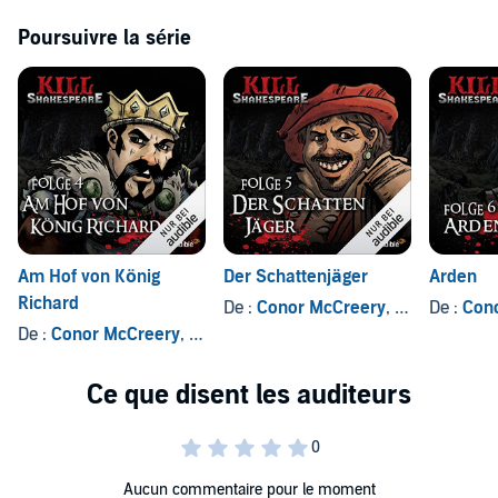
Poursuivre la série
Am Hof von König
Der Schattenjäger
Arden
Richard
De :
Conor McCreery
, et autres
De :
Con
De :
Conor McCreery
, et autres
Aucun commentaire pour le moment