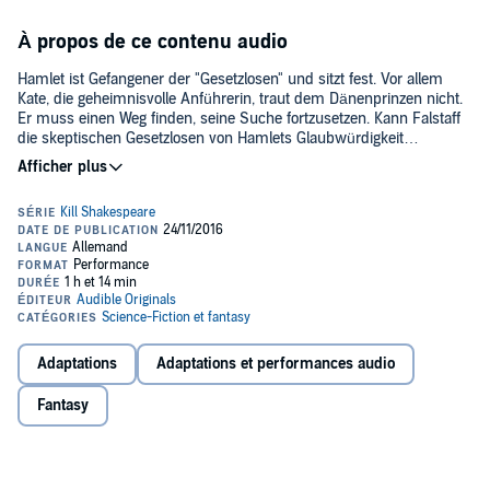
À propos de ce contenu audio
Hamlet ist Gefangener der "Gesetzlosen" und sitzt fest. Vor allem
Kate, die geheimnisvolle Anführerin, traut dem Dänenprinzen nicht.
Er muss einen Weg finden, seine Suche fortzusetzen. Kann Falstaff
die skeptischen Gesetzlosen von Hamlets Glaubwürdigkeit
überzeugen? Währenddessen tobt am Hofe weiterhin der
>> Diese Hörspiel-Serie genießt du exklusiv nur bei Audible.
Machtkampf zwischen König Macbeth und Richard. Wird sich der
besonnene und körperlich schwächere Richard gegen den brutalen
©2016 Conor McCreery / Anthony Del Col. Übersetzung von Änne
Macbeth behaupten? Und welches Spiel treibt Lady Macbeth mit
Troester (P)2016 Audible Studios
der Hilfe ihrer getreuen Hexen?
Adaptations
Adaptations et performances audio
Fantasy