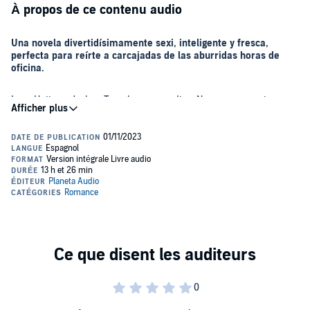
À propos de ce contenu audio
Una novela divertidísimamente sexi, inteligente y fresca,
perfecta para reírte a carcajadas de las aburridas horas de
oficina.
Lucy Hutton y Joshua Templeman se odian. No es que se caigan
mal, que no se entiendan o que no tengan feeling, no… simple y
llanamente se ODIAN. Sí, en MAYÚSCULAS.
Ambos comparten oficina en el gigante editorial Bexley & Gamin, y
mientras Lucy es encantadora y servicial, viste de colores alegres y
lleva los labios de un rojo chillón, Joshua es frío, eficiente y
calculador, y viste una camisa concreta para cada día de la semana.
Agua y aceite, vamos.
Cuando surge la gran oportunidad de promoción laboral para
ambos, lo de Lucy y Joshua se convierte en una lucha sin cuartel.
¿Quién conseguirá el codiciado ascenso, convirtiéndose así en el
jefe —y tortura segura— del otro?
Y mientras ellos afilan sus cuchillos, un pequeño incidente en el
reducido espacio de un ascensor lo pondrá todo patas arriba...