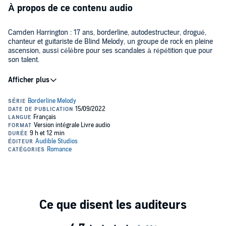
À propos de ce contenu audio
Camden Harrington : 17 ans, borderline, autodestructeur, drogué,
chanteur et guitariste de Blind Melody, un groupe de rock en pleine
ascension, aussi célèbre pour ses scandales à répétition que pour
son talent.
Summer Miller : 26 ans, étudiante en psychologie, stagiaire dans un
lycée privé, bonne vivante, altruiste, et désespérément amoureuse
d'un homme qui court plusieurs lièvres à la fois.
©2020 Ena L (P)2022 Audible Studios