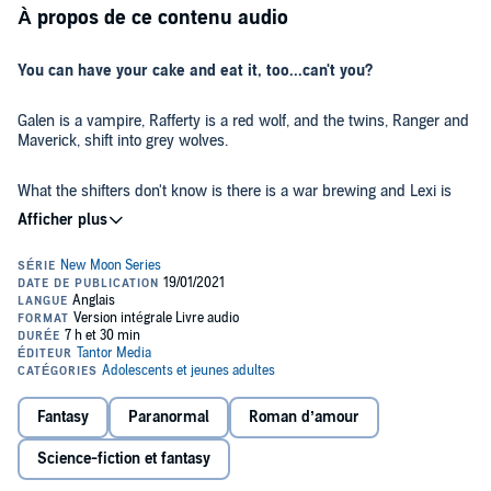
À propos de ce contenu audio
You can have your cake and eat it, too...can't you?
Galen is a vampire, Rafferty is a red wolf, and the twins, Ranger and
Maverick, shift into grey wolves.
What the shifters don't know is there is a war brewing and Lexi is
caught right in the middle.
But Lexi isn't human.... Is she the cure they all have been waiting
for?
Or is she the destruction that ends them all.
Can she save the packs and the people she has come to call family
and friends?
Fantasy
Paranormal
Roman d’amour
©2020 Belle Harper (P)2021 Tantor
Science-fiction et fantasy