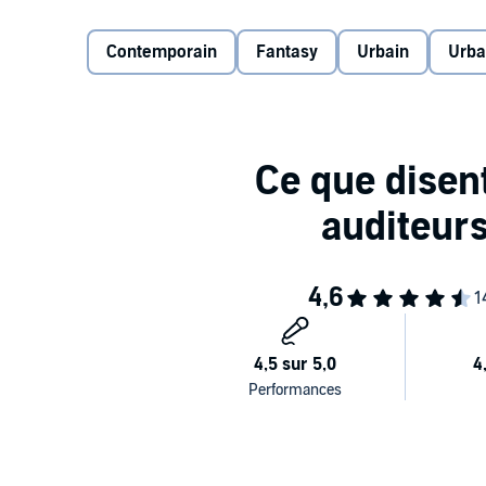
pourrait leur apporter en cas de guerre ouverte avec 
Contemporain
Fantasy
Urbain
Urba
Lorsque Lucifer, le Prince des Enfers himself, s'invit
signifier que le début des ennuis...
Stéphanie Piccillo, née en Belgique en 1986, est pr
spécialisé de forme trois. En 2021, elle se lance dan
bestseller : "Anya-Première Mort". Sérievore et fan 
fantasy urbaine. Elle prend d'ailleurs plaisir à disti
et ce, toujours avec humour. Pour en savoir plus : htt
©2023 SAGA Egmont (P)2023 SAGA Egmont