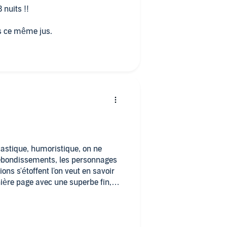
3 nuits !!
ns ce même jus.
astique, humoristique, on ne
rebondissements, les personnages
ions s'étoffent l'on veut en savoir
rnière page avec une superbe fin,
et du baume au cœur. Bonne