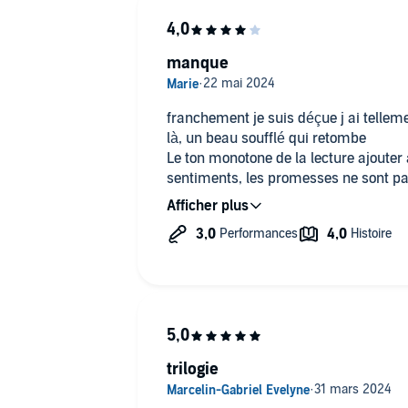
manque
franchement je suis déçue j ai tellem
là, un beau soufflé qui retombe
Le ton monotone de la lecture ajoute
sentiments, les promesses ne sont p
j aurais aimé aumoin un minimum d é
rien,nada si je souhaite écouter des l
chercher mais à 60 ans ce n'est plus l
non plus en quête de lecture 100% a
peu de passion mais là même les bais
voir,il m embrasse passionnément "poin
l histoire c'est bien, les rebondisseme
plus tôt la lecture ets sans vie sans 
dommage ça aurait pu être vraiment
trilogie