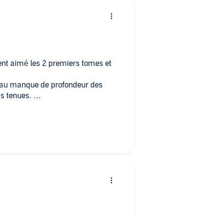
ent aimé les 2 premiers tomes et
r au manque de profondeur des
as tenues.
rotisme mais, zéro pointé,
ivres pour pré ado je saurai ou
e cas et bien que je ne sois pas
dulte je souhaite quand même un
ers sont décris "il m embrasse,
t c'est tout pour le reste reste de
nts et tout mais comme je l'ai écris
émotion
 sympa 😕