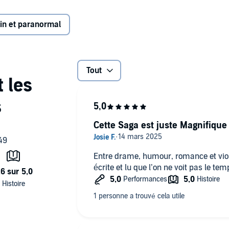
les démons, ils l'accueillent comme l'une des leurs.
in et paranormal
e à la cérémonie d'intronisation d'Anya, cela ne peut
ofesseur de français dans un établissement d'enseignement
Tout
s l'écriture en auto-édition avec son premier ouvrage
de musique pop-rock, son genre de prédilection est la
ller, dans ses romans, quelques références à la pop-culture,
ps//linktr.ee/stephaniepiccillo.
Cette Saga est juste Magnifique
Entre drame, humour, romance et viol
écrite et lu que l’on ne voit pas le 