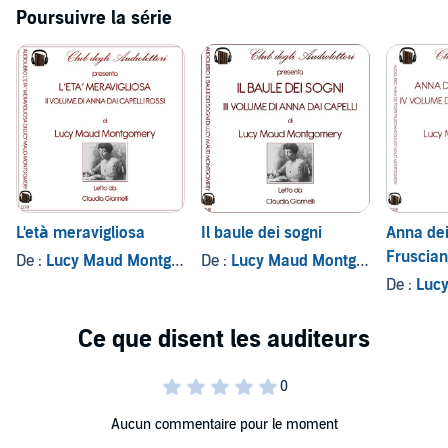
Poursuivre la série
L'età meravigliosa
Il baule dei sogni
Anna dei
Fruscian
De :
Lucy Maud Montgomery
De :
Lucy Maud Montgomery
De :
Lucy 
Aucun commentaire pour le moment