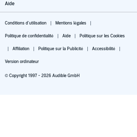
Aide
Conditions d'utilisation
Mentions légales
Politique de confidentialité
Aide
Politique sur les Cookies
Affiliation
Politique sur la Publicité
Accessibilité
Version ordinateur
© Copyright 1997 - 2026 Audible GmbH
Essayez pour 0,00 €
Renouvellement automatique à 5,99 €/mois après 30 jours. Annulation possible
chaque mois.