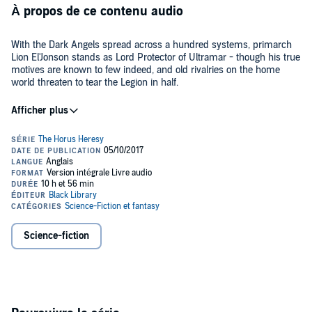
À propos de ce contenu audio
With the Dark Angels spread across a hundred systems, primarch
Lion El'Jonson stands as Lord Protector of Ultramar - though his true
motives are known to few indeed, and old rivalries on the home
world threaten to tear the Legion in half.
But when word comes of the Night Lords' attack on Sotha, the Lion's
brutal actions bring Imperium Secundus once again to the brink of
civil war. Not even the most fearsome warriors of the Dreadwing,
nor any arcane secret of the Order, can guarantee victory if he sets
himself against his loyal brothers.
©2016 Games Workshop Limited (P)2016 Games Workshop Limited
Science-fiction