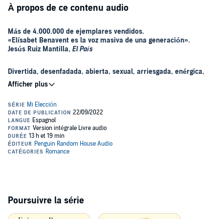
À propos de ce contenu audio
Más de 4.000.000 de ejemplares vendidos.
«Elísabet Benavent es la voz masiva de una generación».
Jesús Ruiz Mantilla,
El País
Divertida, desenfadada, abierta, sexual, arriesgada, enérgica,
Alguien que no soy
, la primera entrega de la saga «Mi elección»
de @BetaCoqueta, es puro fuego y placer para los sentidos.
Tú eliges: ¿Quieres jugar?
¿Es posible querer a dos personas a la vez? ¿Es posible hacer
que funcione?
Alba es periodista de vocación, es soltera y sobrevive en Lavapiés.
Alba pierde su empleo, pero Gabi le consigue una entrevista.
Alba ahora es secretaria y se siente frustrada.
En su primer día de trabajo cruza la mirada con un hombre en el
Poursuivre la série
metro.
Esehombre es Hugo. Sexi, provocador y horriblemente deseable.
Elísabet Benavent
, también conocida por sus fans como
También conocerá a Nicolás, enigmático e inquietantemente