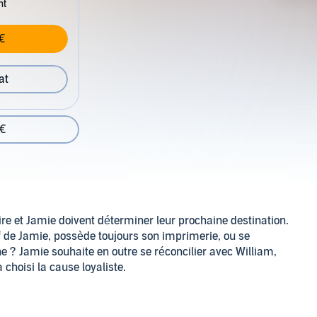
nt
€
at
 €
ire et Jamie doivent déterminer leur prochaine destination.
tif de Jamie, possède toujours son imprimerie, ou se
ne ? Jamie souhaite en outre se réconcilier avec William,
 choisi la cause loyaliste.
ale en partant à la recherche de son mari, Roger, qui a