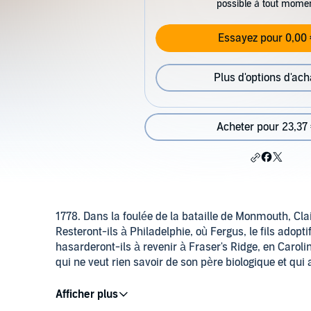
possible à tout mome
Essayez pour 0,00 
Plus d'options d'ach
Acheter pour 23,37
1778. Dans la foulée de la bataille de Monmouth, Cla
Resteront-ils à Philadelphie, où Fergus, le fils adop
hasarderont-ils à revenir à Fraser's Ridge, en Caroli
qui ne veut rien savoir de son père biologique et qui a
Brianna tentera elle aussi de retisser la toile famili