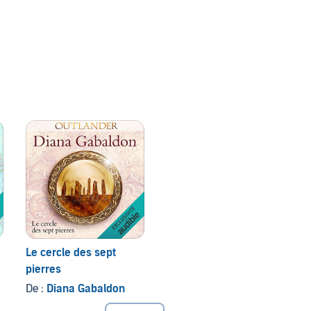
-ils dans cette quête entre l'Amérique révolutionnaire et
ction française / Adam Dahmer, consultant en gaélique
 my own heart's blood, traduit de l'américain par Philippe
Le cercle des sept
pierres
De :
Diana Gabaldon