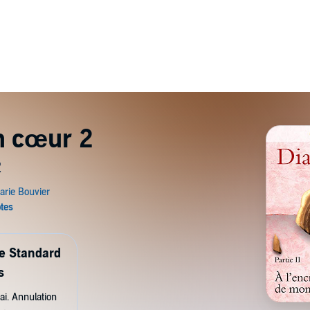
n cœur 2
2
de Standard
s
ai. Annulation