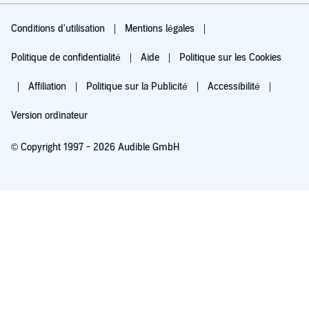
Conditions d'utilisation
Mentions légales
Politique de confidentialité
Aide
Politique sur les Cookies
Affiliation
Politique sur la Publicité
Accessibilité
Version ordinateur
© Copyright 1997 - 2026 Audible GmbH
Essayez pour 0,00 €
Renouvellement automatique à 5,99 €/mois après 30 jours. Annulation possible
chaque mois.