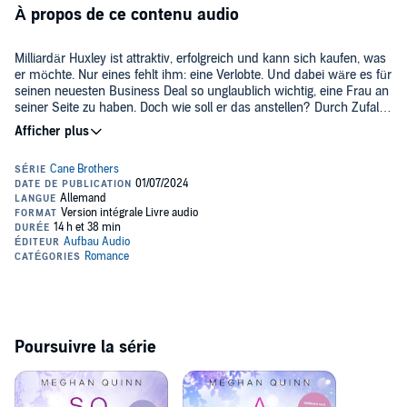
À propos de ce contenu audio
Milliardär Huxley ist attraktiv, erfolgreich und kann sich kaufen, was
er möchte. Nur eines fehlt ihm: eine Verlobte. Und dabei wäre es für
seinen neuesten Business Deal so unglaublich wichtig, eine Frau an
seiner Seite zu haben. Doch wie soll er das anstellen? Durch Zufall
trifft er bei einem Spaziergang auf Lottie, und es könnte nicht besser
laufen: Lottie lässt sich auf seinen Vorschlag ein und schlüpft in die
Nur eines ist nicht Bestandteil ihrer Abmachung: sich zu verlieben ...
Rolle seiner Fake-Verlobten - mit allem was dazu gehört: Sie
wohnen zusammen, gehen auf Dates, spielen das glücklich verliebte
Traumpaar, und sie begleitet ihn bei gesellschaftlichen
Der Bestseller aus den USA - endlich auch in Deutschland!
Verpflichtungen.
©2024 Aufbau Verlage GmbH & Co. KG (P)2024 Spotting Image
GmbH
Poursuivre la série