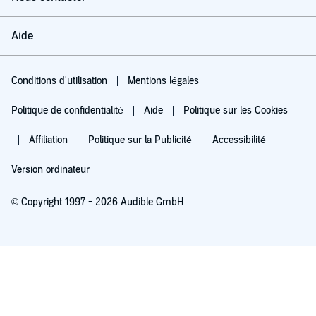
Aide
Conditions d'utilisation
Mentions légales
Politique de confidentialité
Aide
Politique sur les Cookies
Affiliation
Politique sur la Publicité
Accessibilité
Version ordinateur
© Copyright 1997 - 2026 Audible GmbH
Essayez pour 0,00 €
Renouvellement automatique à 5,99 €/mois après 30 jours. Annulation possible
chaque mois.