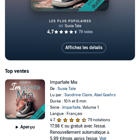
LES PLUS POPULAIRES
Imparfaite Mia
Affichez les détails
Top ventes
Imparfaite Mia
De :
Susie Tate
Lu par :
Sandrine Claire
,
Abel Goehrs
Durée : 10 h et 8 min
Série :
Imparfaite
, Volume 1
Langue : Français
4,7
79 notations
17,98 €
ou gratuit avec l'essai.
Aperçu
Renouvellement automatique à
5,99 €/mois après l'essai.
Voir