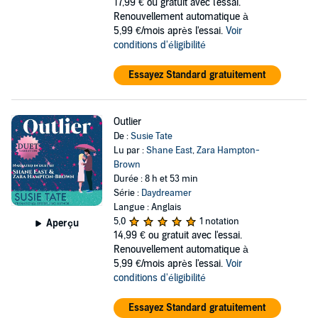
17,99 €
ou gratuit avec l'essai.
Renouvellement automatique à
5,99 €/mois après l'essai.
Voir
conditions d'éligibilité
Essayez Standard gratuitement
Outlier
De :
Susie Tate
Lu par :
Shane East
,
Zara Hampton-
Brown
Durée : 8 h et 53 min
Série :
Daydreamer
Langue : Anglais
5,0
1 notation
Aperçu
14,99 €
ou gratuit avec l'essai.
Renouvellement automatique à
5,99 €/mois après l'essai.
Voir
conditions d'éligibilité
Essayez Standard gratuitement