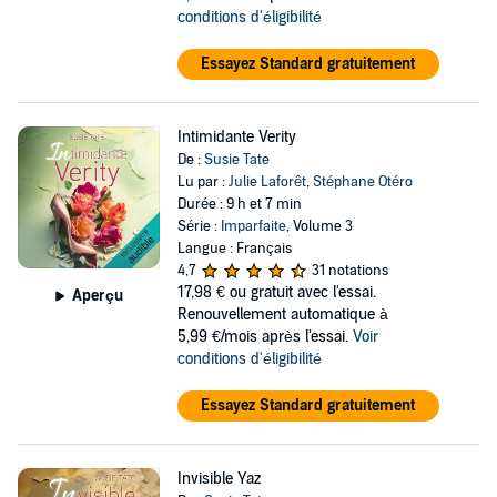
conditions d'éligibilité
Essayez Standard gratuitement
Intimidante Verity
De :
Susie Tate
Lu par :
Julie Laforêt
,
Stéphane Otéro
Durée : 9 h et 7 min
Série :
Imparfaite
, Volume 3
Langue : Français
4,7
31 notations
17,98 €
ou gratuit avec l'essai.
Aperçu
Renouvellement automatique à
5,99 €/mois après l'essai.
Voir
conditions d'éligibilité
Essayez Standard gratuitement
Invisible Yaz