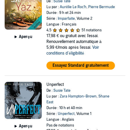
De :
Susie Tate
Lu par :
Aurélie Le Roc'h
,
Pierre Bermude
Durée : 9 h et 24 min
Série :
Imparfaite
, Volume 2
Langue : Français
4,5
51 notations
17,98 €
ou gratuit avec l'essai.
Aperçu
Renouvellement automatique à
5,99 €/mois après l'essai.
Voir
conditions d'éligibilité
Essayez Standard gratuitement
Unperfect
De :
Susie Tate
Lu par :
Zara Hampton-Brown
,
Shane
East
Durée : 10 h et 40 min
Série :
Unperfect
, Volume 1
Langue : Anglais
Pas de notations
Aperçu