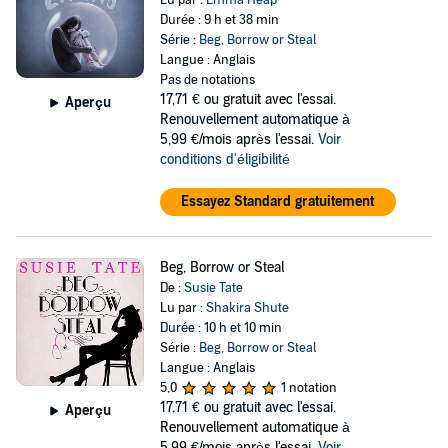
Lu par :
Emma Heap
Durée : 9 h et 38 min
Série :
Beg, Borrow or Steal
Langue : Anglais
Pas de notations
17,71 €
ou gratuit avec l'essai.
Aperçu
Renouvellement automatique à
5,99 €/mois après l'essai.
Voir
conditions d'éligibilité
Essayez Standard gratuitement
Beg, Borrow or Steal
De :
Susie Tate
Lu par :
Shakira Shute
Durée : 10 h et 10 min
Série :
Beg, Borrow or Steal
Langue : Anglais
5,0
1 notation
17,71 €
ou gratuit avec l'essai.
Aperçu
Renouvellement automatique à
5,99 €/mois après l'essai.
Voir