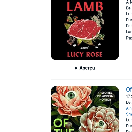
A N
De 
Lu 
Dur
Dat
Lan
Pas
Aperçu
Of
17 
De 
Ain
Sm
Lu 
Dur
Dat