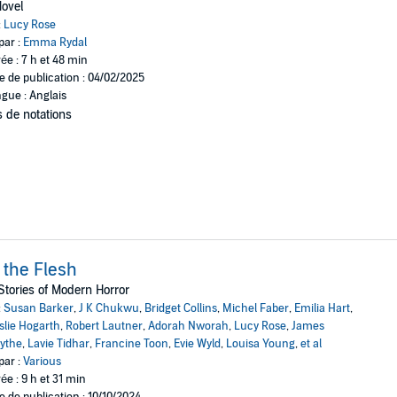
ovel
:
Lucy Rose
par :
Emma Rydal
ée : 7 h et 48 min
e de publication : 04/02/2025
gue : Anglais
 de notations
 the Flesh
Stories of Modern Horror
:
Susan Barker
,
J K Chukwu
,
Bridget Collins
,
Michel Faber
,
Emilia Hart
,
slie Hogarth
,
Robert Lautner
,
Adorah Nworah
,
Lucy Rose
,
James
ythe
,
Lavie Tidhar
,
Francine Toon
,
Evie Wyld
,
Louisa Young
,
et al
par :
Various
ée : 9 h et 31 min
e de publication : 10/10/2024