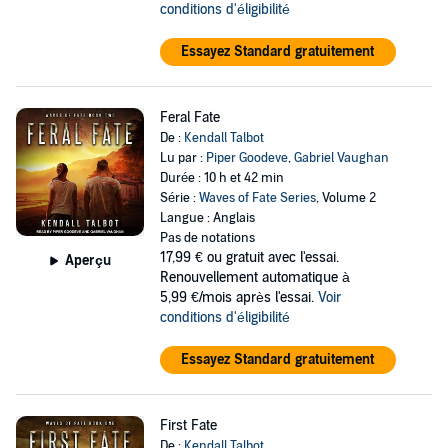
conditions d'éligibilité
Essayez Standard gratuitement
Feral Fate
De :
Kendall Talbot
Lu par :
Piper Goodeve
,
Gabriel Vaughan
Durée : 10 h et 42 min
Série :
Waves of Fate Series
, Volume 2
Langue : Anglais
Pas de notations
17,99 €
ou gratuit avec l'essai.
Aperçu
Renouvellement automatique à
5,99 €/mois après l'essai.
Voir
conditions d'éligibilité
Essayez Standard gratuitement
First Fate
De :
Kendall Talbot