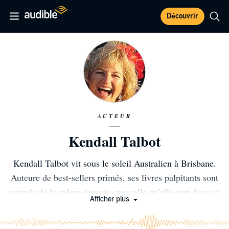
Découvrir
AUTEUR
Kendall Talbot
Kendall Talbot vit sous le soleil Australien à Brisbane.
Auteure de best-sellers primés, ses livres palpitants sont
animés de la même énergie que celle qu'elle met dans sa
Afficher plus
vie. De la plongée sous-marine avec des requins au
rafting en eaux vives et même souterrain, en passant par