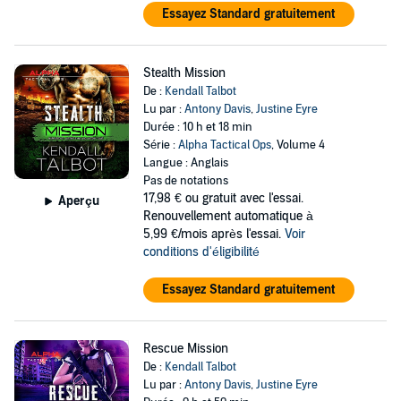
son héros personnel et un petit chien tout doux qui se
Essayez Standard gratuitement
spécialise dans la réquisition de son temps d'écriture. Si
vous êtes amateur d'aventures romantiques palpitantes, de
Stealth Mission
romance militaire, de polars à rebondissements ou de
De :
Kendall Talbot
thrillers apocalyptiques ayant pour toile de fond des lieux
Lu par :
Antony Davis
,
Justine Eyre
Durée : 10 h et 18 min
exotiques, les livres de Kendall Talbot ne manqueront
Série :
Alpha Tactical Ops
, Volume 4
pas de vous intéresser.
Langue : Anglais
Pas de notations
17,98 €
ou gratuit avec l'essai.
Aperçu
Renouvellement automatique à
5,99 €/mois après l'essai.
Voir
conditions d'éligibilité
Essayez Standard gratuitement
Rescue Mission
De :
Kendall Talbot
Lu par :
Antony Davis
,
Justine Eyre