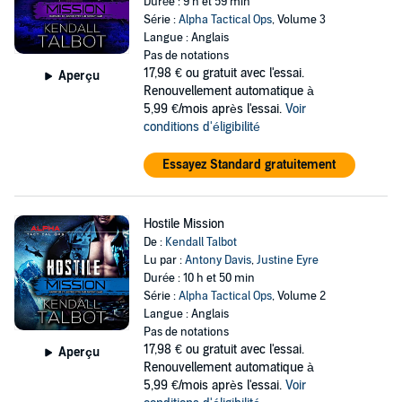
Durée : 9 h et 59 min
Série :
Alpha Tactical Ops
, Volume 3
Langue : Anglais
Pas de notations
17,98 €
ou gratuit avec l'essai.
Aperçu
Renouvellement automatique à
5,99 €/mois après l'essai.
Voir
conditions d'éligibilité
Essayez Standard gratuitement
Hostile Mission
De :
Kendall Talbot
Lu par :
Antony Davis
,
Justine Eyre
Durée : 10 h et 50 min
Série :
Alpha Tactical Ops
, Volume 2
Langue : Anglais
Pas de notations
17,98 €
ou gratuit avec l'essai.
Aperçu
Renouvellement automatique à
5,99 €/mois après l'essai.
Voir