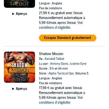
survie à suspense, ses thrillers à rebondissements et ses
Langue : Anglais
Pas de notations
romans policiers à suspense. Kendall se spécialise dans
21,99 €
ou gratuit avec l'essai.
Aperçu
l'accompagnement de personnages brisés dans des
Renouvellement automatique à
voyages émotionnels et périlleux qui les poussent à leurs
5,99 €/mois après l'essai.
Voir
conditions d'éligibilité
limites, les aidant à surmonter leurs difficultés et à
trouver leur bonheur. Son œuvre variée couvre un large
Essayez Standard gratuitement
éventail de genres, du suspense romantique plein d'action
à la romance militaire, en passant par les comédies
Shadow Mission
romantiques torrides, les thrillers apocalyptiques et les
De :
Kendall Talbot
enquêtes criminelles de justiciers. Qu'il s'agisse de
Lu par :
Antony Davis
,
Justine Eyre
Durée : 9 h et 44 min
romans autonomes ou de séries passionnantes, Kendall
Série :
Alpha Tactical Ops
, Volume 5
livre des histoires qui vous tiendront en haleine.
Langue : Anglais
Pas de notations
Lorsqu'elle n'écrit pas son prochain livre palpitant,
17,99 €
ou gratuit avec l'essai.
Aperçu
Kendall peut être trouvée en train de déguster du vin et
Renouvellement automatique à
du fromage avec ses amis, et elle est toujours en train de
5,99 €/mois après l'essai.
Voir
conditions d'éligibilité
préparer sa prochaine aventure. Elle partage sa vie avec