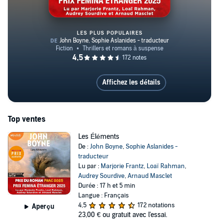
LES PLUS POPULAIRES
Les Éléments
Affichez les détails
Top ventes
Les Éléments
De :
John Boyne
,
Sophie Aslanides -
traducteur
Lu par :
Marjorie Frantz
,
Loaï Rahman
,
Audrey Sourdive
,
Arnaud Masclet
Durée : 17 h et 5 min
Langue : Français
4,5
172 notations
Aperçu
23,00 €
ou gratuit avec l'essai.