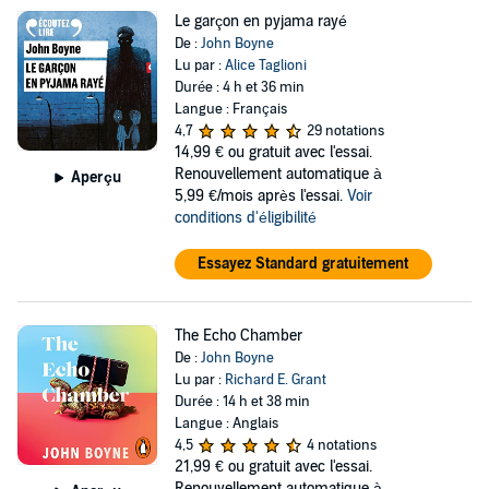
Le garçon en pyjama rayé
De :
John Boyne
Lu par :
Alice Taglioni
Durée : 4 h et 36 min
Langue : Français
4,7
29 notations
14,99 €
ou gratuit avec l'essai.
Renouvellement automatique à
Aperçu
5,99 €/mois après l'essai.
Voir
conditions d'éligibilité
Essayez Standard gratuitement
The Echo Chamber
De :
John Boyne
Lu par :
Richard E. Grant
Durée : 14 h et 38 min
Langue : Anglais
4,5
4 notations
21,99 €
ou gratuit avec l'essai.
Renouvellement automatique à