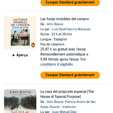
Essayez Standard gratuitement
Las furias invisibles del corazón
De :
John Boyne
Lu par :
Luis David García Márquez
Durée : 23 h et 29 min
Langue : Espagnol
Pas de notations
25,97 €
ou gratuit avec l'essai.
Renouvellement automatique à
Aperçu
5,99 €/mois après l'essai.
Voir
conditions d'éligibilité
Essayez Standard gratuitement
La casa del propósito especial [The
House of Special Purpose]
De :
John Boyne
,
Patricia Antón de Vez
Ayala-Duarte - traductor
Lu par :
Juan Miguel Díez