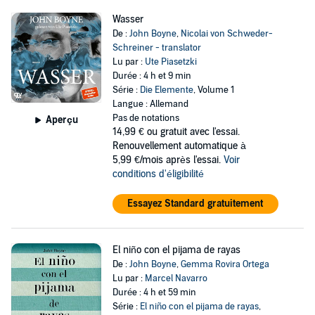
Wasser
De :
John Boyne
,
Nicolai von Schweder-
Schreiner - translator
Lu par :
Ute Piasetzki
Durée : 4 h et 9 min
Série :
Die Elemente
, Volume 1
Langue : Allemand
Pas de notations
Aperçu
14,99 €
ou gratuit avec l'essai.
Renouvellement automatique à
5,99 €/mois après l'essai.
Voir
conditions d'éligibilité
Essayez Standard gratuitement
El niño con el pijama de rayas
De :
John Boyne
,
Gemma Rovira Ortega
Lu par :
Marcel Navarro
Durée : 4 h et 59 min
Série :
El niño con el pijama de rayas
,