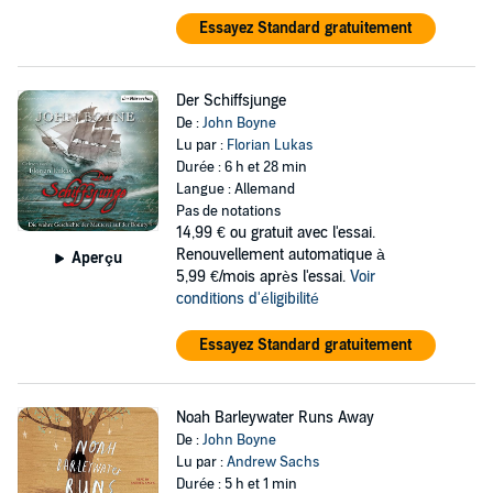
Essayez Standard gratuitement
Der Schiffsjunge
De :
John Boyne
Lu par :
Florian Lukas
Durée : 6 h et 28 min
Langue : Allemand
Pas de notations
14,99 €
ou gratuit avec l'essai.
Renouvellement automatique à
Aperçu
5,99 €/mois après l'essai.
Voir
conditions d'éligibilité
Essayez Standard gratuitement
Noah Barleywater Runs Away
De :
John Boyne
Lu par :
Andrew Sachs
Durée : 5 h et 1 min