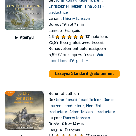
De :
John Ronald Reuel Tolkien
,
Christopher Tolkien
,
Tina Jolas -
traductrice
Lu par :
Thierry Janssen
Durée : 19 h et 7 min
Langue : Français
4,8
101 notations
Aperçu
23,97 €
ou gratuit avec l'essai.
Renouvellement automatique à
5,99 €/mois après l'essai.
Voir
conditions d'éligibilité
Essayez Standard gratuitement
Beren et Luthien
De :
John Ronald Reuel Tolkien
,
Daniel
Lauzon - traducteur
,
Elen Riot -
traducteur
,
Adam Tolkien - traducteur
Lu par :
Thierry Janssen
Durée : 6 h et 14 min
Langue : Français