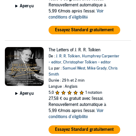
Renouvellement automatique à
Aperçu
5,99 €/mois après l'essai.
Voir
conditions d'éligibilité
Essayez Standard gratuitement
The Letters of J. R. R. Tolkien
De :
J. R. R. Tolkien
,
Humphrey Carpenter
- editor
,
Christopher Tolkien - editor
Lu par :
Samuel West
,
Mike Grady
,
Chris
Smith
Durée : 29 h et 2 min
Langue : Anglais
5,0
1 notation
Aperçu
27,58 €
ou gratuit avec l'essai.
Renouvellement automatique à
5,99 €/mois après l'essai.
Voir
conditions d'éligibilité
Essayez Standard gratuitement