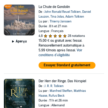
La Chute de Gondolin
De :
John Ronald Reuel Tolkien
,
Daniel
Lauzon
,
Tina Jolas
,
Adam Tolkien
Lu par :
Thierry Janssen
Durée : 8 h et 27 min
Langue : Français
4,8
28 notations
15,00 €
ou gratuit avec l'essai.
Aperçu
Renouvellement automatique à
5,99 €/mois après l'essai.
Voir
conditions d'éligibilité
Essayez Standard gratuitement
Der Herr der Ringe. Das Hörspiel
De :
J. R. R. Tolkien
Lu par :
Manfred Steffen
,
Matthias
Haase
,
Rufus Beck
Durée : 11 h et 26 min
Langue : Allemand