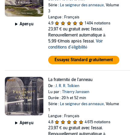
aux ventes des livres de la série, de nombreux
Série :
Le seigneur des anneaux
, Volume
spectateurs souhaitant en savoir davantage sur le monde
3
Langue : Français
fictif de la Terre du Milieu et les aventures de Frodon
4,9
1 404 notations
Aperçu
Sacquet.
23,97 €
ou gratuit avec l'essai.
Renouvellement automatique à
5,99 €/mois après l'essai.
Voir
En tant que philologue, Tolkien montrera tout au long de
conditions d'éligibilité
sa carrière son amour des langues. Il était notamment
Essayez Standard gratuitement
passionné par les langues anciennes telles que le
Gaélique, ou l'alphabet runique. Pour Le seigneur des
anneaux, il imaginera pas moins d'une dizaine de langues
La fraternité de l'anneau
De :
J. R. R. Tolkien
construites ainsi que plusieurs systèmes d’écriture pour
Lu par :
Thierry Janssen
ces langues qui contribuent à enrichir l'univers fictif qu'il
Durée : 20 h et 52 min
a créé.
Série :
Le seigneur des anneaux
, Volume
1
Langue : Français
À titre posthume, plusieurs ouvrages de J. R. R. Tolkien
4,8
4 615 notations
Aperçu
23,97 €
ou gratuit avec l'essai.
édités notamment par son fils Christopher Tolkien seront
Renouvellement automatique à