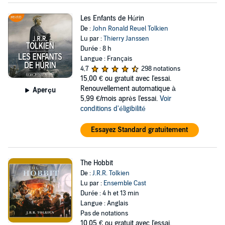
Les Enfants de Húrin
De :
John Ronald Reuel Tolkien
Lu par :
Thierry Janssen
Durée : 8 h
Langue : Français
4,7
298 notations
15,00 €
ou gratuit avec l'essai.
Renouvellement automatique à
Aperçu
5,99 €/mois après l'essai.
Voir
conditions d'éligibilité
Essayez Standard gratuitement
The Hobbit
De :
J.R.R. Tolkien
Lu par :
Ensemble Cast
Durée : 4 h et 13 min
Langue : Anglais
Pas de notations
10,05 €
ou gratuit avec l'essai.