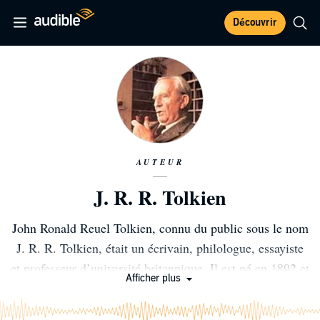
Découvrir
AUTEUR
J. R. R. Tolkien
John Ronald Reuel Tolkien, connu du public sous le nom
J. R. R. Tolkien, était un écrivain, philologue, essayiste
et professeur d’université britannique. Il est né en 1892 et
Afficher plus
mort en 1973, et on lui doit notamment la mythique saga
du Seigneur des anneaux ; saga qui a d'ailleurs largement