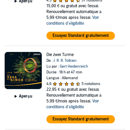
4,5
37 notations
Aperçu
15,00 €
ou gratuit avec l'essai.
Renouvellement automatique à
5,99 €/mois après l'essai.
Voir
conditions d'éligibilité
Essayez Standard gratuitement
Die zwei Türme
De :
J. R. R. Tolkien
Lu par :
Gert Heidenreich
Durée : 18 h et 47 min
Langue : Allemand
4,6
5 notations
22,95 €
ou gratuit avec l'essai.
Renouvellement automatique à
Aperçu
5,99 €/mois après l'essai.
Voir
conditions d'éligibilité
Essayez Standard gratuitement