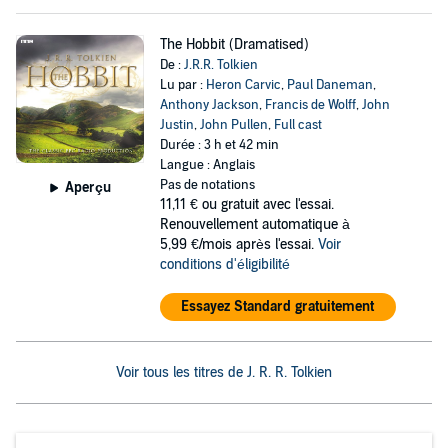
The Hobbit (Dramatised)
De :
J.R.R. Tolkien
Lu par :
Heron Carvic
,
Paul Daneman
,
Anthony Jackson
,
Francis de Wolff
,
John
Justin
,
John Pullen
,
Full cast
Durée : 3 h et 42 min
Langue : Anglais
Pas de notations
Aperçu
11,11 €
ou gratuit avec l'essai.
Renouvellement automatique à
5,99 €/mois après l'essai.
Voir
conditions d'éligibilité
Essayez Standard gratuitement
Voir tous les titres de J. R. R. Tolkien