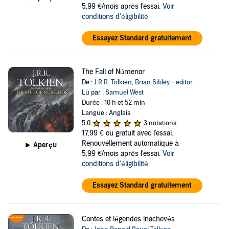
5,99 €/mois après l'essai.
Voir
conditions d'éligibilité
Essayez Standard gratuitement
The Fall of Númenor
De :
J.R.R. Tolkien
,
Brian Sibley - editor
Lu par :
Samuel West
Durée : 10 h et 52 min
Langue : Anglais
5,0
3 notations
17,99 €
ou gratuit avec l'essai.
Renouvellement automatique à
Aperçu
5,99 €/mois après l'essai.
Voir
conditions d'éligibilité
Essayez Standard gratuitement
Contes et légendes inachevés