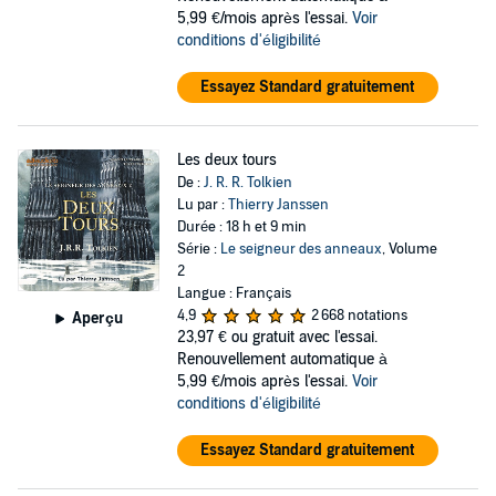
publiés, dont Contes et légendes inachevés, un recueil de
5,99 €/mois après l'essai.
Voir
textes traitant lui aussi de la Terre du Milieu.
conditions d'éligibilité
Essayez Standard gratuitement
Les deux tours
De :
J. R. R. Tolkien
Lu par :
Thierry Janssen
Durée : 18 h et 9 min
Série :
Le seigneur des anneaux
, Volume
2
Langue : Français
4,9
2 668 notations
Aperçu
23,97 €
ou gratuit avec l'essai.
Renouvellement automatique à
5,99 €/mois après l'essai.
Voir
conditions d'éligibilité
Essayez Standard gratuitement