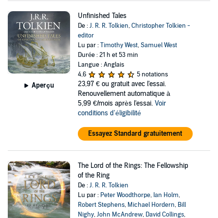
Unfinished Tales
De :
J. R. R. Tolkien
,
Christopher Tolkien -
editor
Lu par :
Timothy West
,
Samuel West
Durée : 21 h et 53 min
Langue : Anglais
4,6
5 notations
23,97 €
ou gratuit avec l'essai.
Aperçu
Renouvellement automatique à
5,99 €/mois après l'essai.
Voir
conditions d'éligibilité
Essayez Standard gratuitement
The Lord of the Rings: The Fellowship
of the Ring
De :
J. R. R. Tolkien
Lu par :
Peter Woodthorpe
,
Ian Holm
,
Robert Stephens
,
Michael Hordern
,
Bill
Nighy
,
John McAndrew
,
David Collings
,