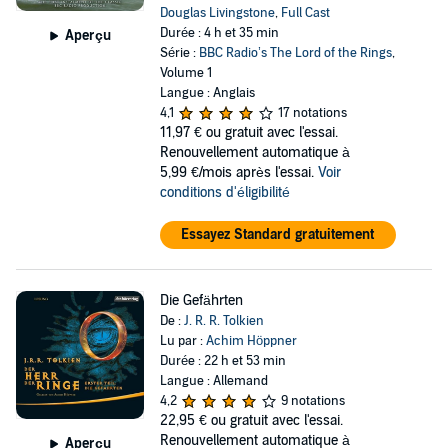
Douglas Livingstone
,
Full Cast
Durée : 4 h et 35 min
Aperçu
Série :
BBC Radio’s The Lord of the Rings
,
Volume 1
Langue : Anglais
4,1
17 notations
11,97 €
ou gratuit avec l'essai.
Renouvellement automatique à
5,99 €/mois après l'essai.
Voir
conditions d'éligibilité
Essayez Standard gratuitement
Die Gefährten
De :
J. R. R. Tolkien
Lu par :
Achim Höppner
Durée : 22 h et 53 min
Langue : Allemand
4,2
9 notations
22,95 €
ou gratuit avec l'essai.
Renouvellement automatique à
Aperçu