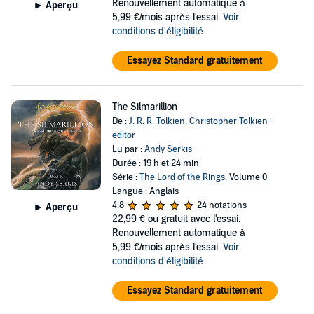
Renouvellement automatique à
Aperçu
5,99 €/mois après l'essai.
Voir
conditions d'éligibilité
Essayez Standard gratuitement
The Silmarillion
De :
J. R. R. Tolkien
,
Christopher Tolkien -
editor
Lu par :
Andy Serkis
Durée : 19 h et 24 min
Série :
The Lord of the Rings
, Volume 0
Langue : Anglais
4,8
24 notations
Aperçu
22,99 €
ou gratuit avec l'essai.
Renouvellement automatique à
5,99 €/mois après l'essai.
Voir
conditions d'éligibilité
Essayez Standard gratuitement