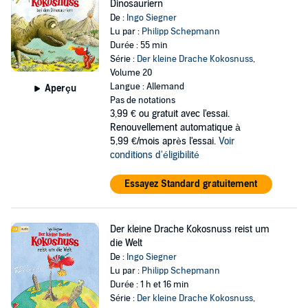
Dinosauriern
De :
Ingo Siegner
Lu par :
Philipp Schepmann
Durée : 55 min
Série :
Der kleine Drache Kokosnuss
,
Volume 20
Langue : Allemand
Aperçu
Pas de notations
3,99 €
ou gratuit avec l'essai.
Renouvellement automatique à
5,99 €/mois après l'essai.
Voir
conditions d'éligibilité
Essayez Standard gratuitement
Der kleine Drache Kokosnuss reist um
die Welt
De :
Ingo Siegner
Lu par :
Philipp Schepmann
Durée : 1 h et 16 min
Série :
Der kleine Drache Kokosnuss
,