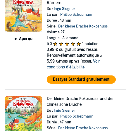
Römern
De :
Ingo Siegner
Lu par :
Philipp Schepmann
Durée : 48 min
Série :
Der kleine Drache Kokosnuss
,
Volume 27
Langue : Allemand
Aperçu
5,0
1 notation
3,99 €
ou gratuit avec l'essai.
Renouvellement automatique à
5,99 €/mois après l'essai.
Voir
conditions d'éligibilité
Essayez Standard gratuitement
Der kleine Drache Kokosnuss und der
chinesische Drache
De :
Ingo Siegner
Lu par :
Philipp Schepmann
Durée : 47 min
Série :
Der kleine Drache Kokosnuss
,