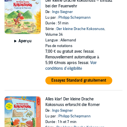
Der kleine Drache Kokosnuss – Einsatz
bei der Feuerwehr
De :
Ingo Siegner
Lu par :
Philipp Schepmann
Durée : 51 min
Série :
Der kleine Drache Kokosnuss
,
Volume 34
Langue : Allemand
Aperçu
Pas de notations
7,00 €
ou gratuit avec l'essai.
Renouvellement automatique à
5,99 €/mois après l'essai.
Voir
conditions d'éligibilité
Essayez Standard gratuitement
Alles klar! Der kleine Drache
Kokosnuss erforscht die Römer
De :
Ingo Siegner
Lu par :
Philipp Schepmann
Durée : 1 h et 7 min