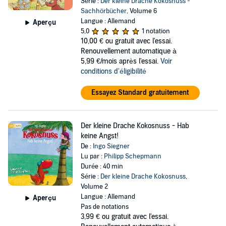
Série :
Der kleine Drache Kokosnuss -
Sachhörbücher
, Volume 6
Langue : Allemand
Aperçu
5,0
1 notation
10,00 €
ou gratuit avec l'essai.
Renouvellement automatique à
5,99 €/mois après l'essai.
Voir
conditions d'éligibilité
Essayez Standard gratuitement
Der kleine Drache Kokosnuss - Hab
keine Angst!
De :
Ingo Siegner
Lu par :
Philipp Schepmann
Durée : 40 min
Série :
Der kleine Drache Kokosnuss
,
Volume 2
Langue : Allemand
Aperçu
Pas de notations
3,99 €
ou gratuit avec l'essai.