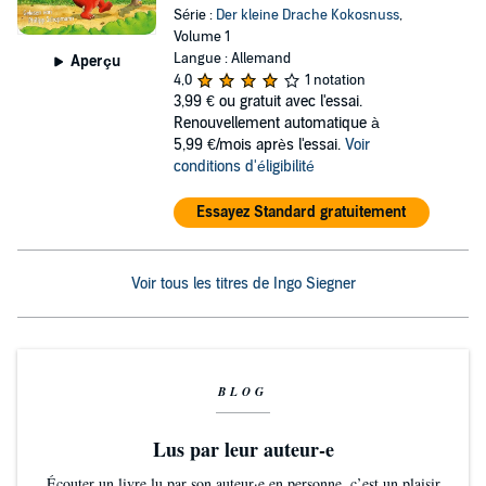
Série :
Der kleine Drache Kokosnuss
,
Volume 1
Langue : Allemand
Aperçu
4,0
1 notation
3,99 €
ou gratuit avec l'essai.
Renouvellement automatique à
5,99 €/mois après l'essai.
Voir
conditions d'éligibilité
Essayez Standard gratuitement
Voir tous les titres de Ingo Siegner
BLOG
Lus par leur auteur-e
Écouter un livre lu par son auteur·e en personne, c’est un plaisir