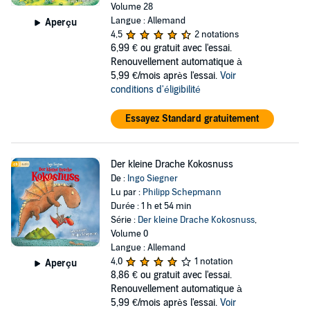
Volume 28
Langue : Allemand
Aperçu
4,5
2 notations
6,99 €
ou gratuit avec l'essai.
Renouvellement automatique à
5,99 €/mois après l'essai.
Voir
conditions d'éligibilité
Essayez Standard gratuitement
Der kleine Drache Kokosnuss
De :
Ingo Siegner
Lu par :
Philipp Schepmann
Durée : 1 h et 54 min
Série :
Der kleine Drache Kokosnuss
,
Volume 0
Langue : Allemand
4,0
1 notation
Aperçu
8,86 €
ou gratuit avec l'essai.
Renouvellement automatique à
5,99 €/mois après l'essai.
Voir