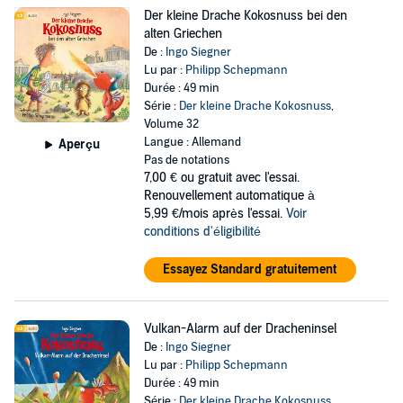
Der kleine Drache Kokosnuss bei den
alten Griechen
De :
Ingo Siegner
Lu par :
Philipp Schepmann
Durée : 49 min
Série :
Der kleine Drache Kokosnuss
,
Volume 32
Langue : Allemand
Aperçu
Pas de notations
7,00 €
ou gratuit avec l'essai.
Renouvellement automatique à
5,99 €/mois après l'essai.
Voir
conditions d'éligibilité
Essayez Standard gratuitement
Vulkan-Alarm auf der Dracheninsel
De :
Ingo Siegner
Lu par :
Philipp Schepmann
Durée : 49 min
Série :
Der kleine Drache Kokosnuss
,