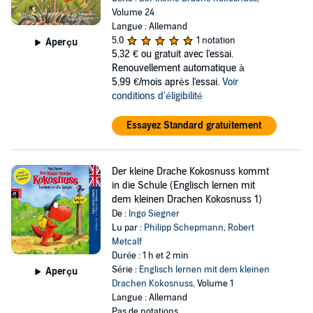
Volume 24
Langue : Allemand
5,0
1 notation
Aperçu
5,32 €
ou gratuit avec l'essai.
Renouvellement automatique à
5,99 €/mois après l'essai.
Voir
conditions d'éligibilité
Essayez Standard gratuitement
Der kleine Drache Kokosnuss kommt
in die Schule (Englisch lernen mit
dem kleinen Drachen Kokosnuss 1)
De :
Ingo Siegner
Lu par :
Philipp Schepmann
,
Robert
Metcalf
Durée : 1 h et 2 min
Série :
Englisch lernen mit dem kleinen
Aperçu
Drachen Kokosnuss
, Volume 1
Langue : Allemand
Pas de notations