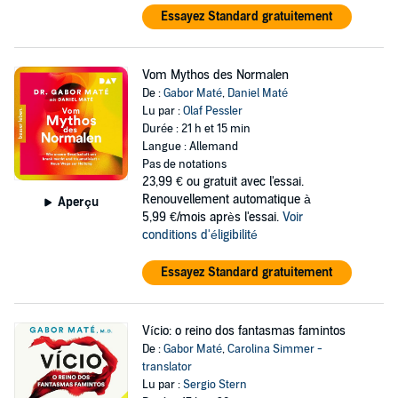
Essayez Standard gratuitement
Vom Mythos des Normalen
De :
Gabor Maté
,
Daniel Maté
Lu par :
Olaf Pessler
Durée : 21 h et 15 min
Langue : Allemand
Pas de notations
23,99 €
ou gratuit avec l'essai.
Renouvellement automatique à
Aperçu
5,99 €/mois après l'essai.
Voir
conditions d'éligibilité
Essayez Standard gratuitement
Vício: o reino dos fantasmas famintos
De :
Gabor Maté
,
Carolina Simmer -
translator
Lu par :
Sergio Stern