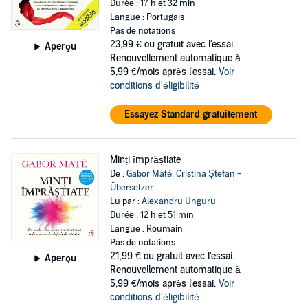
Durée : 17 h et 32 min
Langue : Portugais
Pas de notations
23,99 €
ou gratuit avec l'essai.
Aperçu
Renouvellement automatique à
5,99 €/mois après l'essai.
Voir
conditions d'éligibilité
Essayez Standard gratuitement
Minți împrăștiate
De :
Gabor Maté
,
Cristina Ștefan -
Übersetzer
Lu par :
Alexandru Unguru
Durée : 12 h et 51 min
Langue : Roumain
Pas de notations
21,99 €
ou gratuit avec l'essai.
Aperçu
Renouvellement automatique à
5,99 €/mois après l'essai.
Voir
conditions d'éligibilité