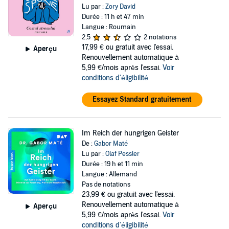
Lu par :
Zory David
Durée : 11 h et 47 min
Langue : Roumain
2,5
2 notations
17,99 €
ou gratuit avec l'essai.
Aperçu
Renouvellement automatique à
5,99 €/mois après l'essai.
Voir
conditions d'éligibilité
Essayez Standard gratuitement
Im Reich der hungrigen Geister
De :
Gabor Maté
Lu par :
Olaf Pessler
Durée : 19 h et 11 min
Langue : Allemand
Pas de notations
23,99 €
ou gratuit avec l'essai.
Renouvellement automatique à
Aperçu
5,99 €/mois après l'essai.
Voir
conditions d'éligibilité