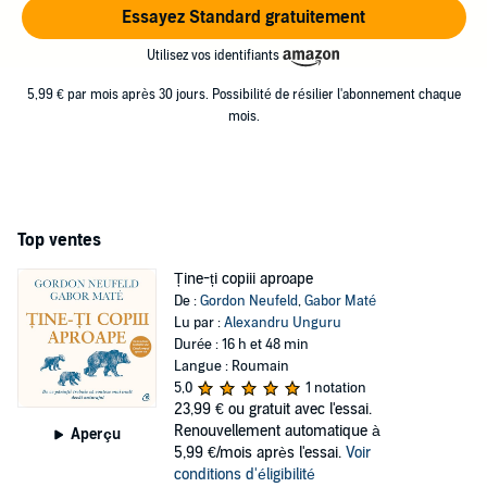
Essayez Standard gratuitement
Utilisez vos identifiants
5,99 € par mois après 30 jours. Possibilité de résilier l'abonnement chaque
mois.
Top ventes
Ține-ți copiii aproape
De :
Gordon Neufeld
,
Gabor Maté
Lu par :
Alexandru Unguru
Durée : 16 h et 48 min
Langue : Roumain
5,0
1 notation
23,99 €
ou gratuit avec l'essai.
Renouvellement automatique à
Aperçu
5,99 €/mois après l'essai.
Voir
conditions d'éligibilité