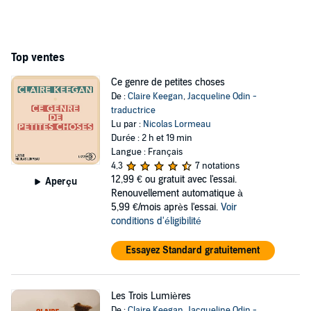
Top ventes
Ce genre de petites choses
De :
Claire Keegan
,
Jacqueline Odin -
traductrice
Lu par :
Nicolas Lormeau
Durée : 2 h et 19 min
Langue : Français
4,3
7 notations
12,99 €
ou gratuit avec l'essai.
Aperçu
Renouvellement automatique à
5,99 €/mois après l'essai.
Voir
conditions d'éligibilité
Essayez Standard gratuitement
Les Trois Lumières
De :
Claire Keegan
,
Jacqueline Odin -