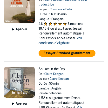
traductrice
Lu par :
Constance Dollé
Durée : 1 h et 35 min
Langue : Français
4,8
6 notations
10,45 €
ou gratuit avec l'essai.
Aperçu
Renouvellement automatique à
5,99 €/mois après l'essai.
Voir
conditions d'éligibilité
Essayez Standard gratuitement
So Late in the Day
De :
Claire Keegan
Lu par :
Claire Keegan
Durée : 50 min
Langue : Anglais
Pas de notations
4,52 €
ou gratuit avec l'essai.
Renouvellement automatique à
Aperçu
5,99 €/mois après l'essai.
Voir