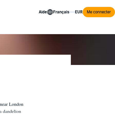
Aide
Me connecter
g near London
 a dandelion