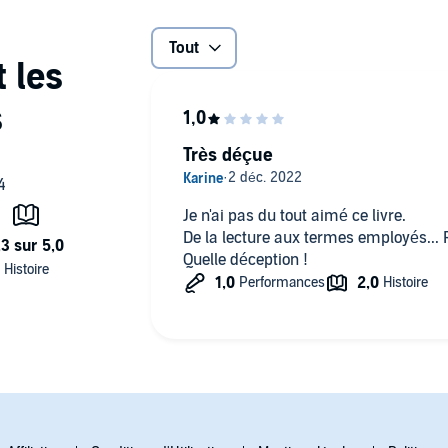
magique permettent d'accéder à une dimension spirituelle
Tout
ient sans se ressembler et l'excitation se fait plus vive au
charge physique, c'est une ouverture sur le Cosmos. Et
le partage et sans possessivité.
Très déçue
osé en exclusivité par Audible et est uniquement disponible
ibido
Je n'ai pas du tout aimé ce livre.
De la lecture aux termes employés... 
Quelle déception !