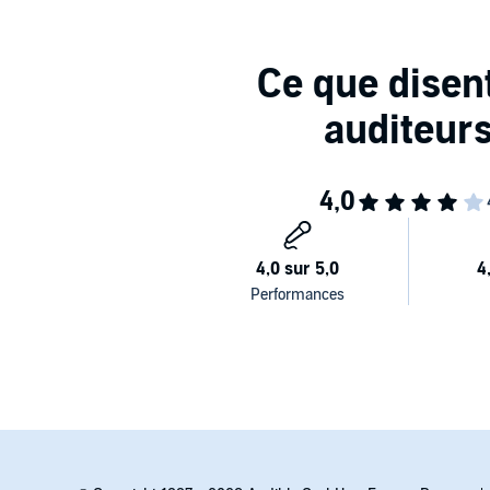
les rencontres débridées se déroulant dans ce lieu 
de la sexualité.
Dans ce roman jouissif et joyeux, les ébats se multipl
fil des pages. Ici, l'orgasme n'est pas une simple dé
l'amour se manifeste avec force et générosité, dans 
>> Ce livre audio en version intégrale vous est prop
en téléchargement.©2016 Éveil (P)2018 Collection L