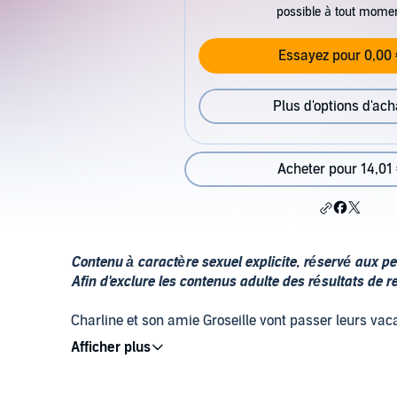
possible à tout mome
Essayez pour 0,00 
Plus d'options d'ach
Acheter pour 14,01
Contenu à caractère sexuel explicite, réservé aux 
Afin d'exclure les contenus adulte des résultats de 
Charline et son amie Groseille vont passer leurs va
la France. Ensemble, elles vont se livrer à de multipl
découvrir bien plus que le plaisir issu de la mécaniq
en tête. Elle souhaite initier son amie à des jouissan