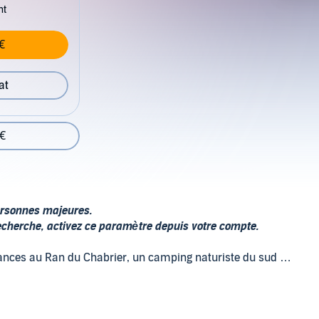
nt
€
at
 €
personnes majeures.
recherche, activez ce paramètre depuis votre compte.
cances au Ran du Chabrier, un camping naturiste du sud de
es orgies, des rencontres sexuelles inédites, qui leur feront
ue des corps. Car Groseille, habituée des lieux, a une idée
ces qui surpassent celles de la simple chair. Elle sait que