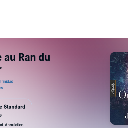
 au Ran du
r
de Standard
s
ai. Annulation