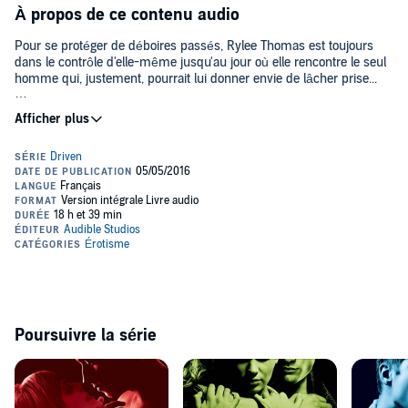
À propos de ce contenu audio
Pour se protéger de déboires passés, Rylee Thomas est toujours
dans le contrôle d'elle-même jusqu'au jour où elle rencontre le seul
homme qui, justement, pourrait lui donner envie de lâcher prise...
Colton Donavan, un boy superbe, arrogant et ténébreux, habitué à
obtenir tout ce qu'il désire. Une histoire d'amour torride entre une
femme qui cherche à se reconstruire et un pilote de course
intrépide, constamment sur le fil du rasoir, qui repousse toujours
plus loin ses propres limites comme celles des autres.
À réserver aux adultes.
>> Ce livre audio en version intégrale vous est proposé en
exclusivité par Audible et est uniquement disponible en
téléchargement.©2015 Hugo Roman. Traduit de l'anglais par Marie-
Christine Tricottet (P)2016 Audible Studios
Poursuivre la série